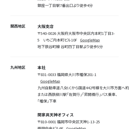
銀座一丁目駅7番出口より徒歩4分
関西地区
大阪支店
〒540-0026 大阪府大阪市中央区内本町1丁目3-
5 いちご内本町ビル10F
GoogleMap
地下鉄谷町線 谷町四丁目駅より徒歩5分
九州地区
本社
〒831-0033 福岡県大川市幡保201-1
GoogleMap
九州自動車道八女I.Cから国道442号線を大川市方面へ約2
または西鉄柳川駅「佐賀行」「昇開橋行」バス乗車、
「幡保」下車
関家具天神オフィス
〒810-0001 福岡市中央区天神1-13-25
福岡中央ビル6F
GoogleMap