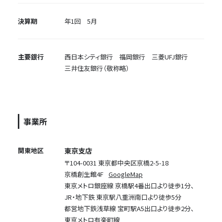
決算期
年1回 5月
主要銀行
西日本シティ銀行 福岡銀行 三菱UFJ銀行
三井住友銀行（敬称略）
事業所
関東地区
東京支店
〒104-0031 東京都中央区京橋2-5-18
京橋創生館4F
GoogleMap
東京メトロ銀座線 京橋駅4番出口より徒歩1分、
JR・地下鉄 東京駅八重洲南口より徒歩5分
都営地下鉄浅草線 宝町駅A5出口より徒歩2分、
東京メトロ有楽町線