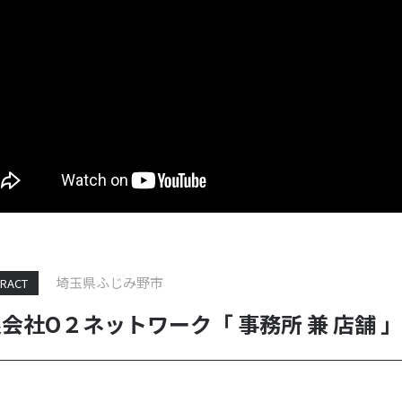
埼玉県ふじみ野市
RACT
会社O２ネットワーク「 事務所 兼 店舗 」