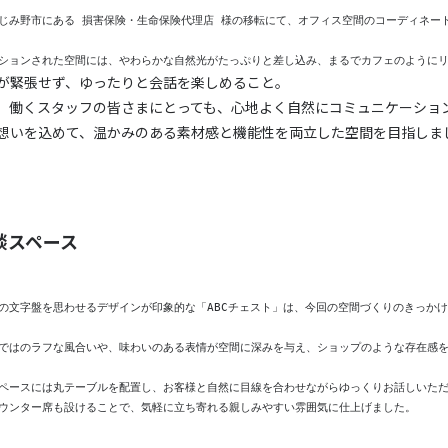
じみ野市にある 損害保険・生命保険代理店 様の移転にて、オフィス空間のコーディネー
ションされた空間には、やわらかな自然光がたっぷりと差し込み、まるでカフェのように
が緊張せず、ゆったりと会話を楽しめること。
、働くスタッフの皆さまにとっても、心地よく自然にコミュニケーショ
想いを込めて、温かみのある素材感と機能性を両立した空間を目指しま
談スペース
の文字盤を思わせるデザインが印象的な「ABCチェスト」は、今回の空間づくりのきっか
ではのラフな風合いや、味わいのある表情が空間に深みを与え、ショップのような存在感
ペースには丸テーブルを配置し、お客様と自然に目線を合わせながらゆっくりお話しいた
ウンター席も設けることで、気軽に立ち寄れる親しみやすい雰囲気に仕上げました。