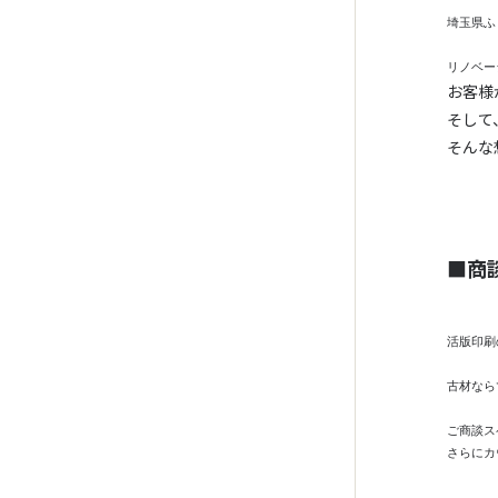
埼玉県ふ
リノベー
お客様
そして
そんな
■商
活版印刷
古材なら
ご商談ス
さらにカ