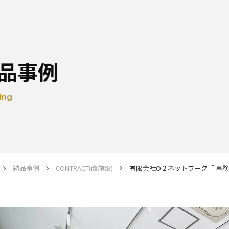
品事例
ing
納品事例
CONTRACT(商施設)
有限会社O２ネットワーク「 事務所