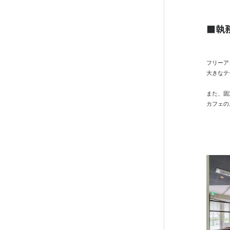
■執
フリーア
大きなテ
また、固
カフェの