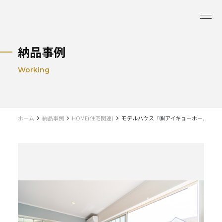
納品事例
Working
ホーム
納品事例
HOME(住宅関連)
モデルハウス「㈱アイキョーホーム様 加