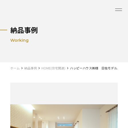
納品事例
Working
ホーム
納品事例
HOME(住宅関連)
ハッピーハウス㈱様 日佐モデルハウス