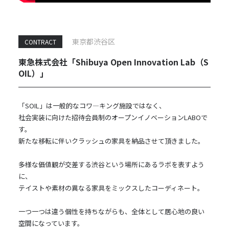
東京都渋谷区
CONTRACT
東急株式会社「Shibuya Open Innovation Lab（S
OIL）｣
「SOIL」は一般的なコワ―キング施設ではなく、
社会実装に向けた招待会員制のオープンイノベーションLABOで
す。
新たな移転に伴いクラッシュの家具を納品させて頂きました。
多様な価値観が交差する渋谷という場所にあるラボを表すよう
に、
テイストや素材の異なる家具をミックスしたコーディネート。
一つ一つは違う個性を持ちながらも、全体として居心地の良い
空間になっています。