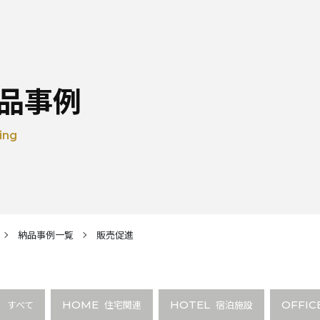
品事例
ing
納品事例一覧
販売促進
すべて
HOME
住宅関連
HOTEL
宿泊施設
OFFIC