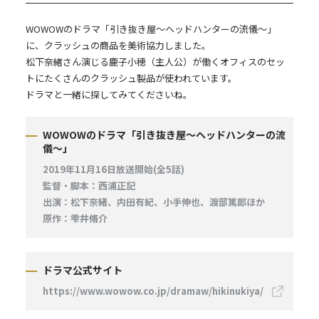
WOWOWのドラマ「引き抜き屋～ヘッドハンターの流儀～」
に、クラッシュの商品を美術協力しました。
松下奈緒さん演じる鹿子小穂（主人公）が働くオフィスのセッ
トにたくさんのクラッシュ製品が使われています。
ドラマと一緒に探してみてくださいね。
WOWOWのドラマ「引き抜き屋～ヘッドハンターの流
儀～」
2019年11月16日放送開始(全5話)
監督・脚本：西浦正記
出演：松下奈緒、内田有紀、小手伸也、渡部篤郎ほか
原作：雫井脩介
ドラマ公式サイト
https://www.wowow.co.jp/dramaw/hikinukiya/