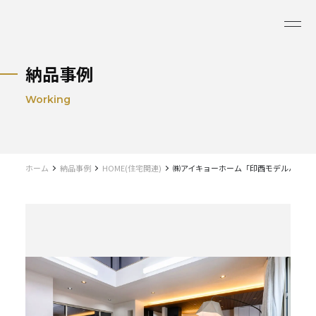
納品事例
Working
ホーム
納品事例
HOME(住宅関連)
㈱アイキョーホーム「印西モデルハウス