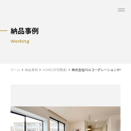
納品事例
Working
ホーム
納品事例
HOME(住宅関連)
株式会社FGGコーポレーションかいもん