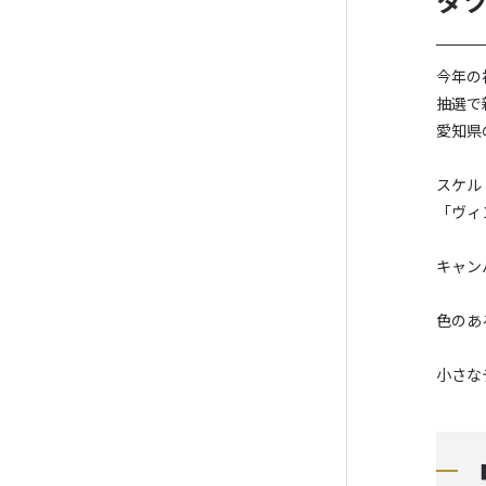
タツ
今年の
抽選で
愛知県
スケル
「ヴィ
キャン
色のあ
小さな