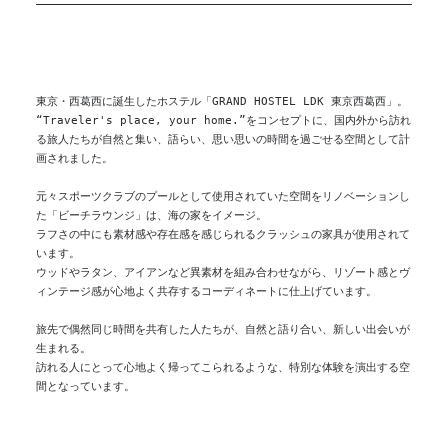
東京・西葛西に誕生したホステル「GRAND HOSTEL LDK 東京西葛西」。
“Traveler's place, your home.”をコンセプトに、国内外から訪れ
る旅人たちが自然と集い、語らい、思い思いの時間を過ごせる空間として計
画されました。
元々スポーツクラブのプールとして使用されていた空間をリノベーションし
た「ビーチラウンジ」は、海の家をイメージ。
ラフさの中にも素材感や存在感を感じられるクラッシュの家具が使用されて
います。
ウッドやラタン、アイアンなど異素材を組み合わせながら、リゾート感とヴ
ィンテージ感が心地よく共存するコーディネートに仕上げています。
旅先で偶然同じ時間を共有した人たちが、自然と語り合い、新しい出会いが
生まれる。
訪れる人にとって心地よく帰ってこられるような、特別な体験を演出する空
間となっています。