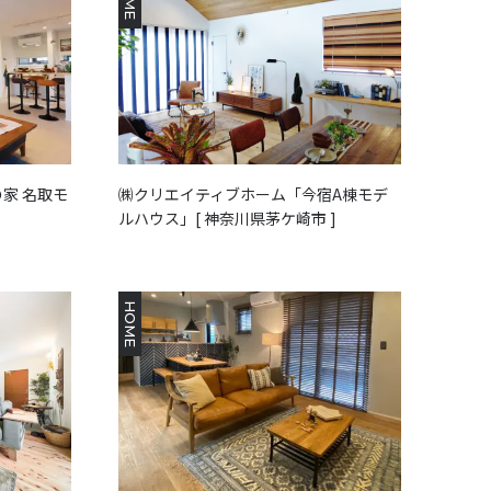
家 名取モ
㈱クリエイティブホーム「今宿A棟モデ
ルハウス」[ 神奈川県茅ケ崎市 ]
HOME