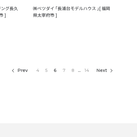
ウジング長久
㈱ベツダイ ｢長浦台モデルハウス ｣[ 福岡
 ]
県太宰府市 ]
Prev
4
5
6
7
8
...
14
Next