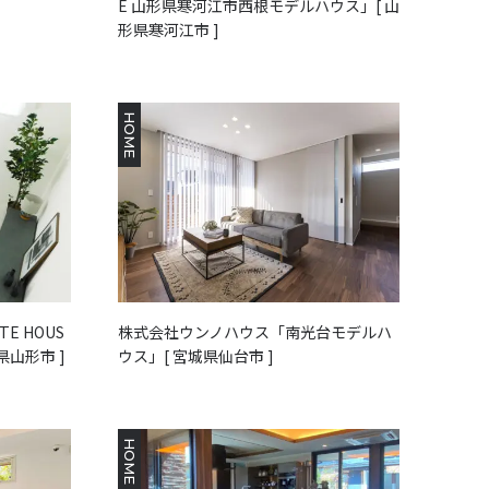
E 山形県寒河江市西根モデルハウス」[ 山
形県寒河江市 ]
HOME
E HOUS
株式会社ウンノハウス「南光台モデルハ
県山形市 ]
ウス」[ 宮城県仙台市 ]
HOME