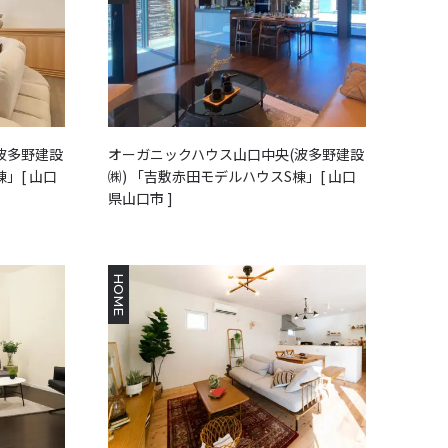
波多野建設
オーガニックハウス山口中央(波多野建設
」[ 山口
㈱) 「吉敷赤田モデルハウスS棟」[ 山口
県山口市 ]
HOME