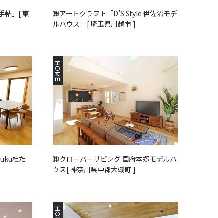
ル手帖」[ 東
㈱アートクラフト「D’S Style 伊佐沼モデ
ルハウス」[ 埼玉県川越市 ]
HOME
uku杜た
㈱クローバーリビング 国府本郷モデルハ
ウス[ 神奈川県中郡大磯町 ]
HOME