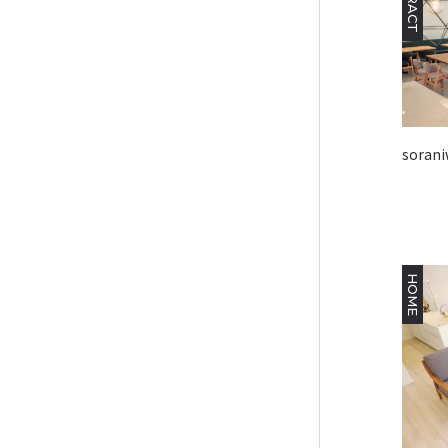
soran
HOME