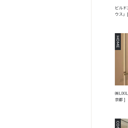
ビルド
ウス」[
HOME
㈱LIXI
京都 ]