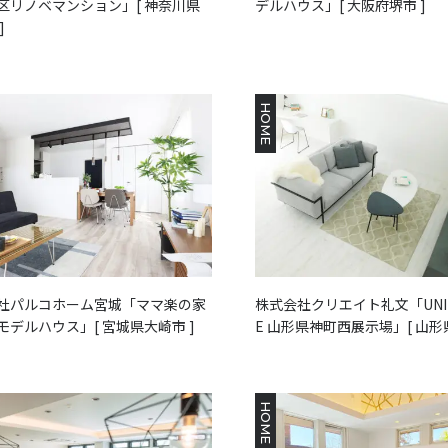
区リノベマンション」[ 神奈川県
デルハウス」[ 大阪府堺市 ]
]
HOME
社パルコホーム宮城「ママ楽の家
株式会社クリエイト礼文「UNIT
モデルハウス」[ 宮城県大崎市 ]
E 山形県神町西展示場」[ 山形
HOME