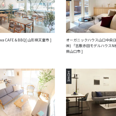
iwa CAFE＆BBQ[ 山形県天童市 ]
オーガニックハウス山口中央(
㈱) 「吉敷赤田モデルハウスN棟
県山口市 ]
HOME