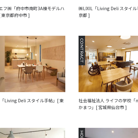
エフ㈱「府中市南町3A棟モデルハ
㈱LIXIL「Living Deli スタイ
 東京都府中市 ]
京都 ]
CONTRACT
L「Living Deli スタイル手帖」[ 東
社会福祉法人 ライフの学校「n
かまつ」[ 宮城県仙台市 ]
HOME