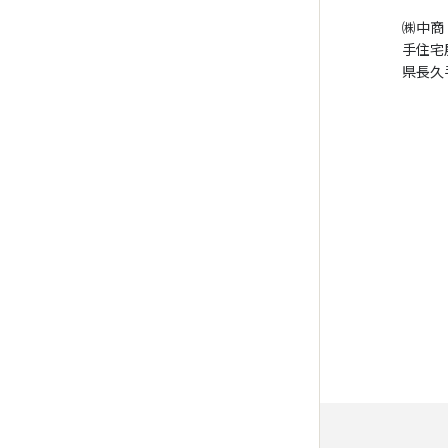
㈱中商「
手住宅
県長久手