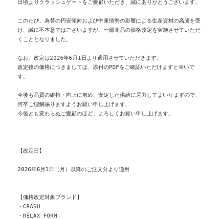
日頃よりクラッシュゲートをご愛顧いただき、誠にありがとうございます。
このたび、為替の円安傾向および中東情勢の影響による生産資材の高騰を受
け、誠に不本意ではございますが、一部商品の価格改定を実施させていただ
くこととなりました。
なお、改定は2026年6月1日より適用させていただきます。
改定後の価格につきましては、添付のPDFをご確認いただけますと幸いで
す。
今後も品質の維持・向上に努め、安定した供給に尽力してまいりますので、
何卒ご理解賜りますようお願い申し上げます。
今後とも変わらぬご愛顧のほど、よろしくお願い申し上げます。
【改定日】
2026年6月1日（月）以降のご注文分より適用
【価格改定対象ブランド】
・CRASH
・RELAX FORM